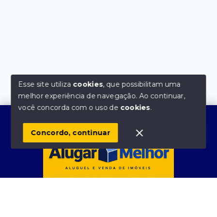
Esse site utiliza
cookies
, que possibilitam uma
melhor experiência de navegação.
Ao continuar,
Olá! Estamos disponíveis para te ajudar.
você concorda com o uso de
cookies
.
Concordo, continuar
Início
Histórico
Favoritos
Alugar Melhor